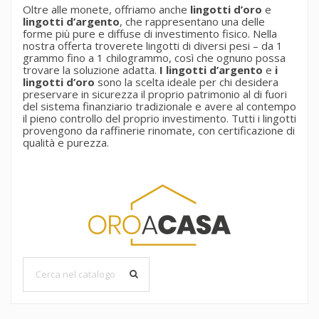
Crea un nuovo elenco
add_circle_outline
Oltre alle monete, offriamo anche
lingotti d’oro
e
lingotti d’argento
, che rappresentano una delle
((cancelText))
((modalDeleteText))
Annulla
Accedi
forme più pure e diffuse di investimento fisico. Nella
Annulla
Crea lista dei desideri
nostra offerta troverete lingotti di diversi pesi – da 1
grammo fino a 1 chilogrammo, così che ognuno possa
trovare la soluzione adatta.
I lingotti d’argento
e
i
lingotti d’oro
sono la scelta ideale per chi desidera
preservare in sicurezza il proprio patrimonio al di fuori
del sistema finanziario tradizionale e avere al contempo
il pieno controllo del proprio investimento. Tutti i lingotti
provengono da raffinerie rinomate, con certificazione di
qualità e purezza.