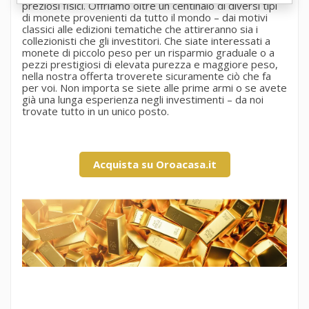
preziosi fisici. Offriamo oltre un centinaio di diversi tipi
di monete provenienti da tutto il mondo – dai motivi
classici alle edizioni tematiche che attireranno sia i
collezionisti che gli investitori. Che siate interessati a
monete di piccolo peso per un risparmio graduale o a
pezzi prestigiosi di elevata purezza e maggiore peso,
nella nostra offerta troverete sicuramente ciò che fa
per voi. Non importa se siete alle prime armi o se avete
già una lunga esperienza negli investimenti – da noi
trovate tutto in un unico posto.
Acquista su Oroacasa.it
×
×
Crea lista dei desideri
×
Accedi
((modalTitle))
×
La mia lista dei preferiti
Nome lista dei desideri
Devi avere effettuato l'accesso per salvare dei prodotti
((confirmMessage))
nella tua lista dei desideri.