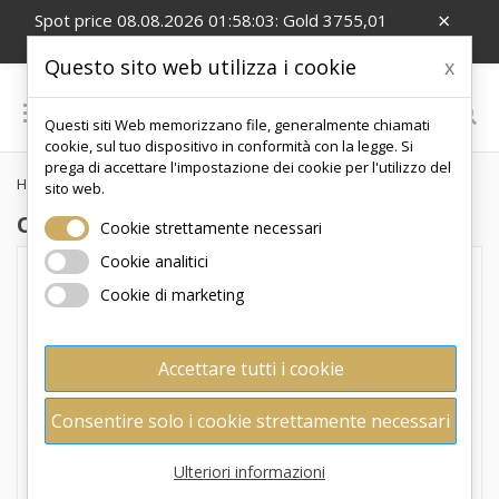
×
Spot price 08.08.2026 01:58:03: Gold 3755,01
EUR/Oz; Silver 54,99 EUR/Oz
Questo sito web utilizza i cookie
x

Questi siti Web memorizzano file, generalmente chiamati
0
cookie, sul tuo dispositivo in conformità con la legge. Si
prega di accettare l'impostazione dei cookie per l'utilizzo del
Home
Offerte
sito web.
OFFERTE
Cookie strettamente necessari
Cookie analitici
Non ci sono ancora prodotti disponibili
Cookie di marketing
Potete però scegliere tra una vasta
gamma di prodotti che offriamo.
Accettare tutti i cookie
Sul nostro
e-shop
troverete un’ampia selezione di
Consentire solo i cookie strettamente necessari
monete d’oro
e di
monete d’argento
. Le monete da
investimento non sono solo una forma attraente di
conservazione del valore, ma anche un modo elegante
Ulteriori informazioni
per diversificare il vostro portafoglio con metalli