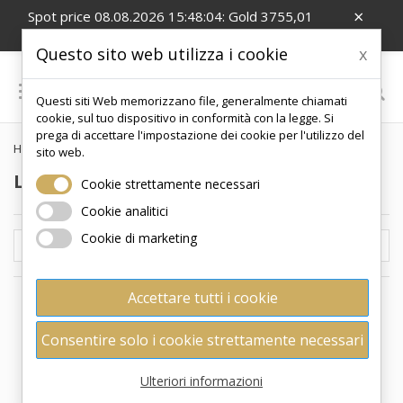
×
Spot price 08.08.2026 15:48:04: Gold 3755,01
EUR/Oz; Silver 54,99 EUR/Oz
Questo sito web utilizza i cookie
x

Questi siti Web memorizzano file, generalmente chiamati
0
cookie, sul tuo dispositivo in conformità con la legge. Si
prega di accettare l'impostazione dei cookie per l'utilizzo del
Home
Da collezione
LUNARE
sito web.
LUNARE
Cookie strettamente necessari
Cookie analitici
Cookie di marketing

Rilevanza
Accettare tutti i cookie
Consentire solo i cookie strettamente necessari
Ulteriori informazioni