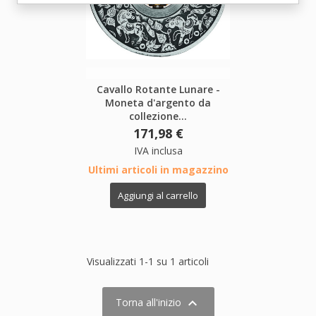
×
×
Crea lista dei desideri
Cavallo Rotante Lunare -
×
Accedi
((modalTitle))
Moneta d'argento da
collezione...
×
La mia lista dei preferiti
171,98 €
Nome lista dei desideri
Devi avere effettuato l'accesso per salvare dei prodotti
((confirmMessage))
nella tua lista dei desideri.
IVA inclusa
Crea un nuovo elenco
Ultimi articoli in magazzino
add_circle_outline
((cancelText))
((modalDeleteText))
Aggiungi al carrello
Annulla
Accedi
Annulla
Crea lista dei desideri
Visualizzati 1-1 su 1 articoli

Torna all'inizio