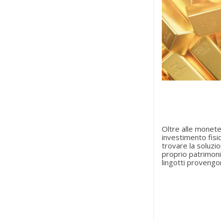
Oltre alle monet
investimento fisi
trovare la soluzi
proprio patrimonio
lingotti provengon