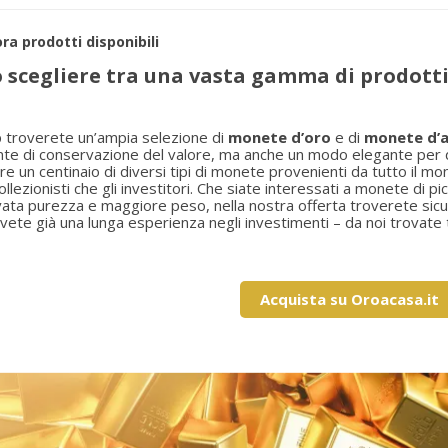
ra prodotti disponibili
 scegliere tra una vasta gamma di prodotti
p
troverete un’ampia selezione di
monete d’oro
e di
monete d’
te di conservazione del valore, ma anche un modo elegante per div
ltre un centinaio di diversi tipi di monete provenienti da tutto il mo
collezionisti che gli investitori. Che siate interessati a monete di
evata purezza e maggiore peso, nella nostra offerta troverete sicu
vete già una lunga esperienza negli investimenti – da noi trovate t
rea lista dei desideri
ccedi
(modalTitle))
Acquista su Oroacasa.it
a mia lista dei preferiti
me lista dei desideri
i avere effettuato l'accesso per salvare dei prodotti nella tua lista dei
confirmMessage))
ideri.
Crea un nuovo elenco
((cancelText))
((modalDeleteText)
Annulla
Acced
Annulla
Crea lista dei desider