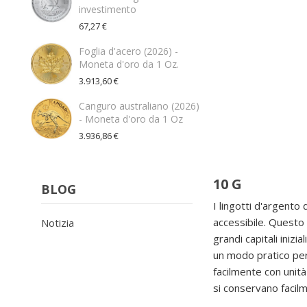
investimento
67,27 €
Foglia d'acero (2026) -
Moneta d'oro da 1 Oz.
3.913,60 €
Canguro australiano (2026)
- Moneta d'oro da 1 Oz
3.936,86 €
10 G
BLOG
I lingotti d'argento
accessibile. Questo 
Notizia
grandi capitali inizi
un modo pratico per 
facilmente con unità
si conservano facilm