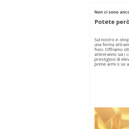
Non ci sono anco
Potete però
Sul nostro
e-sho
una forma attraen
fisici. Offriamo o
attireranno sia i 
prestigiosi di el
prime armi o se a
C
A
(
L
No
Dev
((
des
add_circle_outline