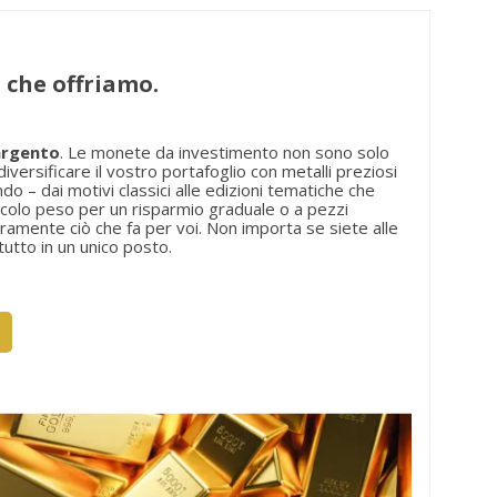
 che offriamo.
argento
. Le monete da investimento non sono solo
ersificare il vostro portafoglio con metalli preziosi
ndo – dai motivi classici alle edizioni tematiche che
 piccolo peso per un risparmio graduale o a pezzi
ramente ciò che fa per voi. Non importa se siete alle
utto in un unico posto.
×
×
×
×
)
i
i