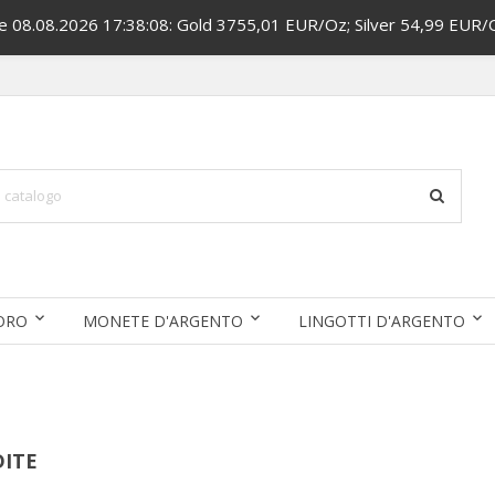
ce 08.08.2026 17:38:08: Gold 3755,01 EUR/Oz; Silver 54,99 EUR/
'ORO
MONETE D'ARGENTO
LINGOTTI D'ARGENTO
DITE