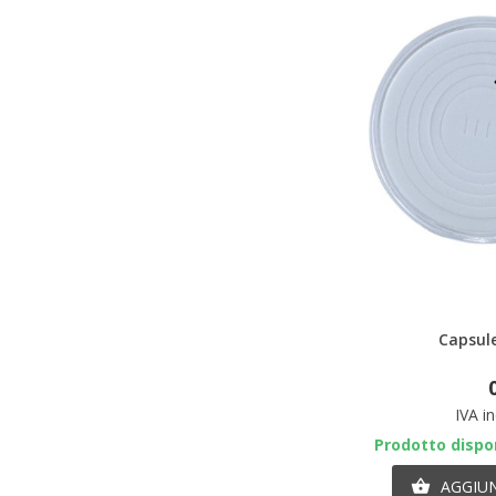
A
Capsul
IVA i
Prodotto dispon
AGGIUN
