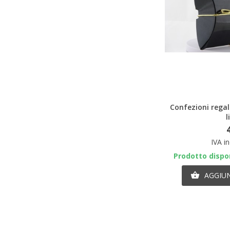
A
Confezioni regal
l
IVA i
Prodotto dispon
AGGIUN
