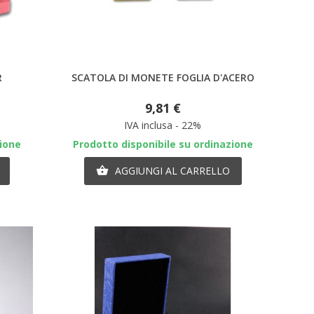
×
×
×
Anteprima
×
R
SCATOLA DI MONETE FOGLIA D'ACERO
9,81 €
IVA inclusa - 22%
)
zione
Prodotto disponibile su ordinazione
i
i
AGGIUNGI AL CARRELLO
