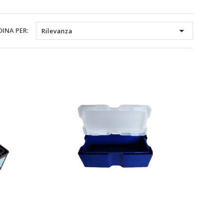

INA PER:
Rilevanza
Anteprima