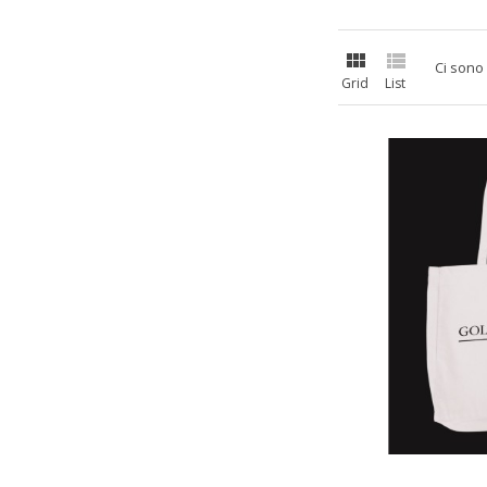


Ci sono 
Grid
List
A