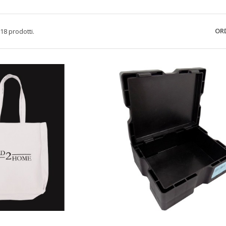
ORD
18 prodotti.
nteprima
Anteprima