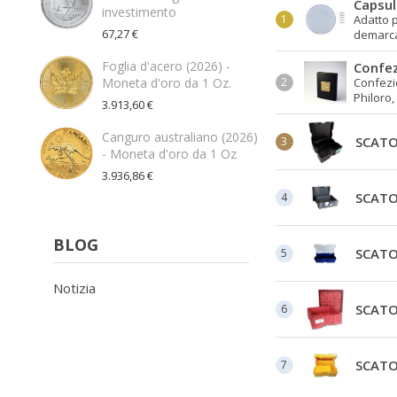
Capsul
investimento
Adatto 
67,27 €
demarca
Foglia d'acero (2026) -
Confez
Moneta d'oro da 1 Oz.
Confezio
Philoro,
3.913,60 €
Canguro australiano (2026)
SCATO
- Moneta d'oro da 1 Oz
3.936,86 €
SCATO
BLOG
SCATO
Notizia
SCATO
SCATO