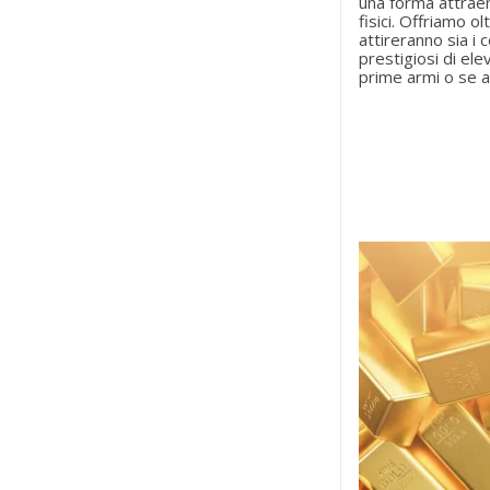
una forma attraen
fisici. Offriamo o
attireranno sia i 
prestigiosi di el
prime armi o se a
C
A
(
L
No
Dev
((
des
add_circle_outline