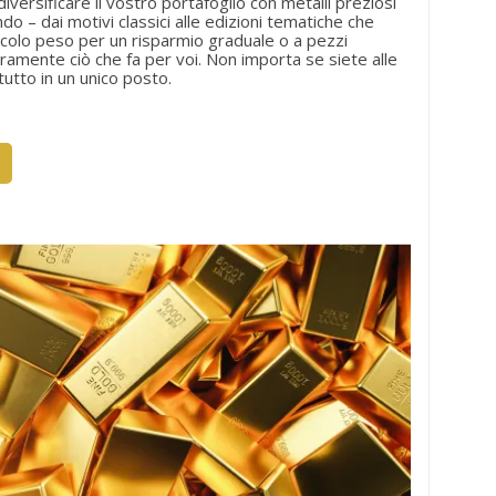
ersificare il vostro portafoglio con metalli preziosi
ndo – dai motivi classici alle edizioni tematiche che
 piccolo peso per un risparmio graduale o a pezzi
ramente ciò che fa per voi. Non importa se siete alle
utto in un unico posto.
×
×
×
×
)
i
i