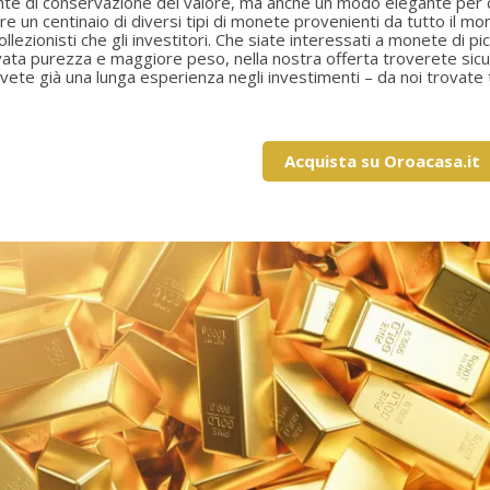
te di conservazione del valore, ma anche un modo elegante per div
ltre un centinaio di diversi tipi di monete provenienti da tutto il mo
collezionisti che gli investitori. Che siate interessati a monete di
evata purezza e maggiore peso, nella nostra offerta troverete sicu
vete già una lunga esperienza negli investimenti – da noi trovate t
Acquista su Oroacasa.it
rea lista dei desideri
ccedi
(modalTitle))
a mia lista dei preferiti
me lista dei desideri
i avere effettuato l'accesso per salvare dei prodotti nella tua lista dei
confirmMessage))
ideri.
Crea un nuovo elenco
((cancelText))
((modalDeleteText)
Annulla
Acced
Annulla
Crea lista dei desider