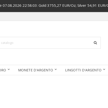
ce 07.08.2026 22:58:03: Gold 3755,27 EUR/Oz; Silver 54,91 EUR/
'ORO
MONETE D'ARGENTO
LINGOTTI D'ARGENTO