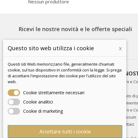
Nessun produttore
Ricevi le nostre novità e le offerte speciali
Questo sito web utilizza i cookie
x
Questi siti Web memorizzano file, generalmente chiamati
cookie, sul tuo dispositivo in conformità con la legge. Si prega
PRODOTTI
LA NOS
di accettare l'impostazione dei cookie per l'utilizzo del sito
Offerte
Termini e Co
web.
Nuovi prodotti
FAQ
Cookie strettamente necessari
Più venduti
Acquisto di 
Cookie analitici
Trattamento 
Termini e Co
Cookie di marketing
Impressum
Contattaci
Accettare tutti i cookie
Blog