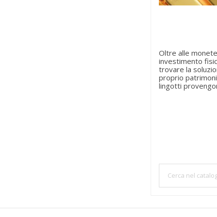
Oltre alle monet
investimento fisi
trovare la soluzi
proprio patrimonio
lingotti provengon